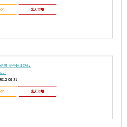
on
楽天市場
伝説 完全日本語版
レバ
13-09-21
on
楽天市場