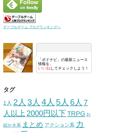
テーブルゲーム ブログランキングへ
「ボドナビ」の最新ニュース
情報を、
いいね
してチェックしよう！
タグ
3人
4人
2人
5人
6人
7
1人
人以上
2000円以下
TRPG
お
カ
まとめ
アクション系
絵かき系