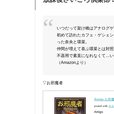
いつだって架け橋はアナログゲ
初めて訪れたカフェ・ゲシェン
った奈央と環菜。
仲間が増えて喜ぶ環菜とは対照
不器用で素直になれなくて…い
（Amazonより）
▽お邪魔者
Amigo お邪
posted with
カエ
Amigo