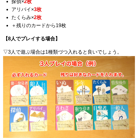
探偵×
2枚
アリバイ×
3枚
たくらみ×
2枚
＋残りのカードから19枚
【8人でプレイする場合】
▽3人で遊ぶ場合は1種類づつ入れると良いでしょう。