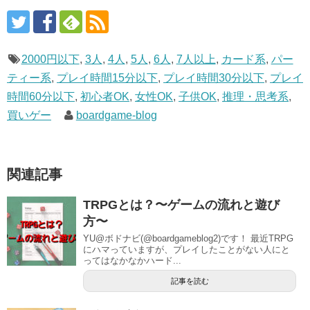
2000円以下
,
3人
,
4人
,
5人
,
6人
,
7人以上
,
カード系
,
パー
ティー系
,
プレイ時間15分以下
,
プレイ時間30分以下
,
プレイ
時間60分以下
,
初心者OK
,
女性OK
,
子供OK
,
推理・思考系
,
買いゲー
boardgame-blog
関連記事
TRPGとは？〜ゲームの流れと遊び
方〜
YU@ボドナビ(@boardgameblog2)です！ 最近TRPG
にハマっていますが、プレイしたことがない人にと
ってはなかなかハード...
記事を読む