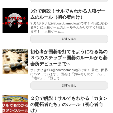
3分で解説！サルでもわかる人狼ゲー
ムのルール（初心者向け）
YU@ボドナビ(@boardgameblog2)です！ 今回は初心
者向けに人狼ゲームのルールをわかりやすく解説し
ます！ 「人狼ゲーム...
記事を読む
初心者が囲碁を打てるようになる為の
３つのステップ～囲碁のルールから碁
会所デビューまで～
ボドナビ@YU(@boardgameblog2)です！ 最近、囲碁
にハマっています。 囲碁は「お年寄りのゲーム」、
「地味」、「難しそ...
記事を読む
２分で解説！サルでもわかる「カタン
の開拓者たち」のルール（初心者向
け）