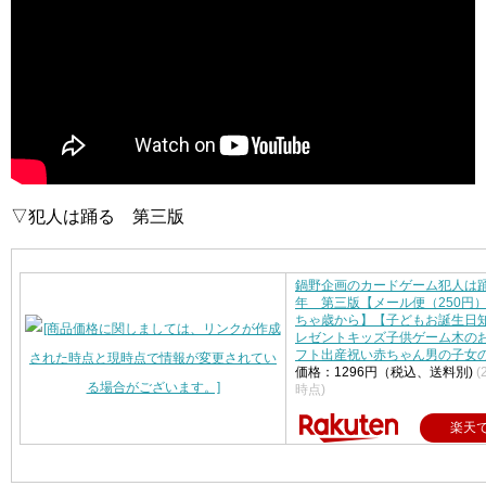
▽犯人は踊る 第三版
鍋野企画のカードゲーム犯人は踊
年 第三版【メール便（250円
ちゃ歳から】【子どもお誕生日
レゼントキッズ子供ゲーム木の
フト出産祝い赤ちゃん男の子女
価格：1296円（税込、送料別)
(
時点)
楽天