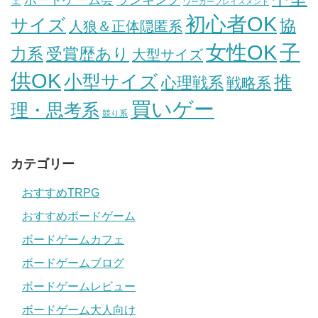
ボードゲーム会
ランキング
ェ
ワーカープレイスメント
初心者OK
サイズ
協
人狼＆正体隠匿系
女性OK
子
力系
受賞歴あり
大型サイズ
供OK
小型サイズ
推
心理戦系
戦略系
買いゲー
理・思考系
競り系
カテゴリー
おすすめTRPG
おすすめボードゲーム
ボードゲームカフェ
ボードゲームブログ
ボードゲームレビュー
ボードゲーム大人向け