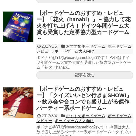
【ボードゲームのおすすめ・レビュ
ー】「花火（hanabi）」～協力して花
火を打ち上げろ！ドイツ年間ゲーム大
賞も受賞した定番協力型カードゲーム
～
2017/3/5
おすすめボードゲーム
,
ボードゲーム
レビュー
,
ボードゲーム大人向け
ボドナビ@YU(@boardgameblog2)です！ 今回はドイ
ツ年間ゲーム大賞で大賞も受賞した協力型カードゲー
ム「花火（hanab...
記事を読む
【ボードゲームのおすすめ・レビュ
ー】「クイズいいセン行きまSHOW!」
～飲み会や合コンでも盛り上がる傑作
パーティー系ボードゲーム～
2017/3/4
おすすめボードゲーム
,
ボードゲーム
レビュー
,
ボードゲーム大人向け
ボドナビ@YU(@boardgameblog2)です！ 今回は大人
数で盛り上がるパーティー系ボードゲーム「クイズい