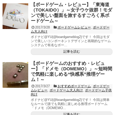
【ボードゲーム・レビュー】「東海道
（TOKAIDO）」～女子ウケ抜群！モダ
ンで美しい盤面を旅するすごろく系ボ
ードゲーム～
2017/3/28
ボードゲームレビュー
,
ボードゲー
ム大人向け
ボドナビ@YU(@boardgameblog2)です！ 今回はモダ
ンで美しいコンポーネントデザインと画期的なゲーム
システムで有名なボー...
記事を読む
【ボードゲームのおすすめ・レビュ
ー】「ドメモ（DOMEMO）」～短時間
で気軽に楽しめる“快感系”推理ゲー
ム！～
2017/3/27
おすすめボードゲーム
,
ボードゲー
ムレビュー
,
ボードゲーム大人向け
,
ボードゲーム子供
向け
ボドナビ@YU(@boardgameblog2)です！ 今回は簡単
なルールで誰でも気軽に楽しめる推理ボードゲーム
「ドメモ（DOMEMO...
記事を読む