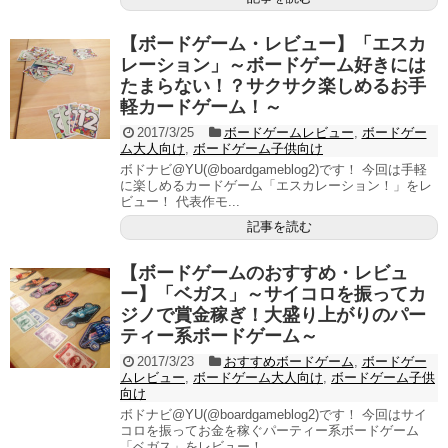
【ボードゲーム・レビュー】「エスカ
レーション」～ボードゲーム好きには
たまらない！？サクサク楽しめるお手
軽カードゲーム！～
2017/3/25
ボードゲームレビュー
,
ボードゲー
ム大人向け
,
ボードゲーム子供向け
ボドナビ@YU(@boardgameblog2)です！ 今回は手軽
に楽しめるカードゲーム「エスカレーション！」をレ
ビュー！ 代表作モ...
記事を読む
【ボードゲームのおすすめ・レビュ
ー】「ベガス」～サイコロを振ってカ
ジノで賞金稼ぎ！大盛り上がりのパー
ティー系ボードゲーム～
2017/3/23
おすすめボードゲーム
,
ボードゲー
ムレビュー
,
ボードゲーム大人向け
,
ボードゲーム子供
向け
ボドナビ@YU(@boardgameblog2)です！ 今回はサイ
コロを振ってお金を稼ぐパーティー系ボードゲーム
「ベガス」をレビュー！...