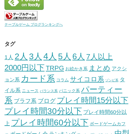
テーブルゲーム ブログランキングへ
タグ
3人
4人
2人
5人
6人
7人以上
1人
2000円以下
まとめ
TRPG
アクシ
お絵かき系
カード系
サイコロ系
タ
ョン系
コラム
ゾンビ系
パーティー
イル系
ニュース
パニック系
バランス系
系
プレイ時間15分以下
ブログ
ブラフ系
プレイ時間30分以下
プレイ時間60分以
プレイ時間60分以下
上
ボードゲームカフ
中型