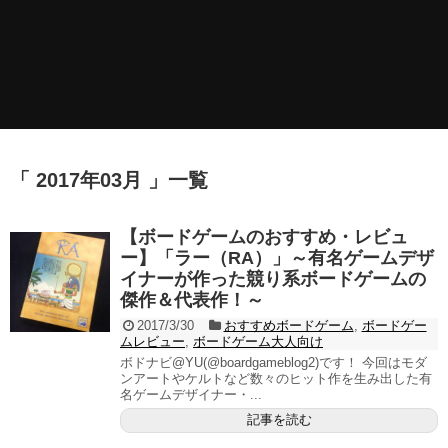
「 2017年03月 」一覧
【ボードゲームのおすすめ・レビュ
ー】「ラー（RA）」～有名ゲームデザ
イナーが作った競り系ボードゲームの
傑作＆代表作！～
2017/3/30
おすすめボードゲーム
,
ボードゲー
ムレビュー
,
ボードゲーム大人向け
ボドナビ@YU(@boardgameblog2)です！ 今回はモダ
ンアートやケルトなど数々のヒット作を生み出した有
名ゲームデザイナー・...
記事を読む