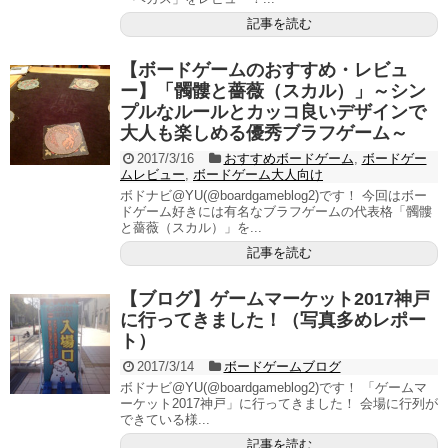
記事を読む
【ボードゲームのおすすめ・レビュ
ー】「髑髏と薔薇（スカル）」～シン
プルなルールとカッコ良いデザインで
大人も楽しめる優秀ブラフゲーム～
2017/3/16
おすすめボードゲーム
,
ボードゲー
ムレビュー
,
ボードゲーム大人向け
ボドナビ@YU(@boardgameblog2)です！ 今回はボー
ドゲーム好きには有名なブラフゲームの代表格「髑髏
と薔薇（スカル）」を...
記事を読む
【ブログ】ゲームマーケット2017神戸
に行ってきました！（写真多めレポー
ト）
2017/3/14
ボードゲームブログ
ボドナビ@YU(@boardgameblog2)です！ 「ゲームマ
ーケット2017神戸」に行ってきました！ 会場に行列が
できている様...
記事を読む