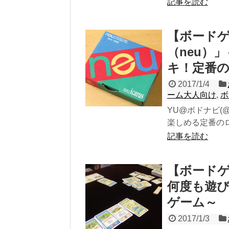
記事を読む
【ボード
（neu）
キ！定番
2017/1/4
ーム大人向け
,
ボ
YU@ボドナビ(@
楽しめる定番のロ
記事を読む
【ボード
何度も遊
ゲーム～
2017/1/3