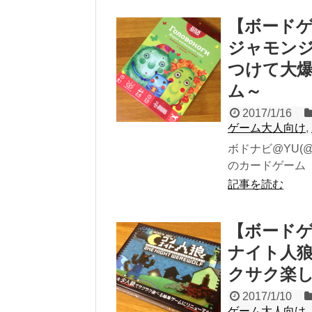
【ボード
ジャモン
つけて大
ム～
2017/1/16
ゲーム大人向け
,
ボドナビ@YU(@
のカードゲーム「
記事を読む
【ボード
ナイト人狼
クサク楽
2017/1/10
ゲーム大人向け
,