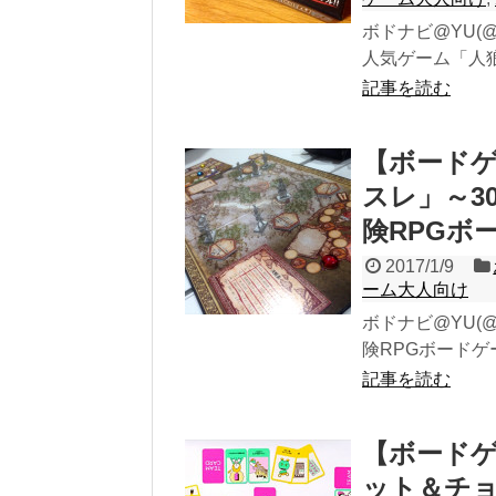
ボドナビ@YU(@
人気ゲーム「人狼
記事を読む
【ボード
スレ」～3
険RPGボ
2017/1/9
ーム大人向け
ボドナビ@YU(@
険RPGボードゲ
記事を読む
【ボード
ット＆チ