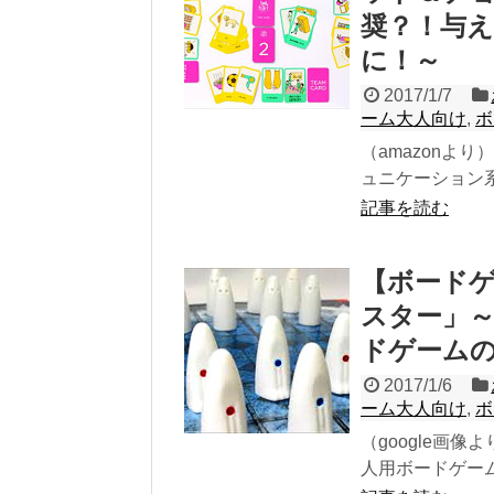
奨？！与
に！～
2017/1/7
ーム大人向け
,
ボ
（amazonより）
ュニケーション系
記事を読む
【ボード
スター」
ドゲーム
2017/1/6
ーム大人向け
,
ボ
（google画像よ
人用ボードゲーム