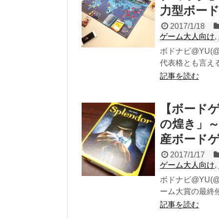
力型ボー
2017/1/18
ゲーム大人向け
,
ボドナビ@YU(@
代表格とも言える
記事を読む
【ボード
の煌き」
産ボード
2017/1/17
ゲーム大人向け
,
ボドナビ@YU(@
ーム大賞の最終候
記事を読む