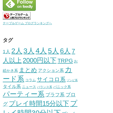
テーブルゲーム ブログランキングへ
タグ
3人
4人
2人
5人
6人
7
1人
人以上
2000円以下
TRPG
お
カ
まとめ
アクション系
絵かき系
ード系
サイコロ系
コラム
ゾンビ系
タイル系
ニュース
パニック系
バランス系
パーティー系
ブロ
ブラフ系
プ
プレイ時間15分以下
グ
レイ時間30分以下