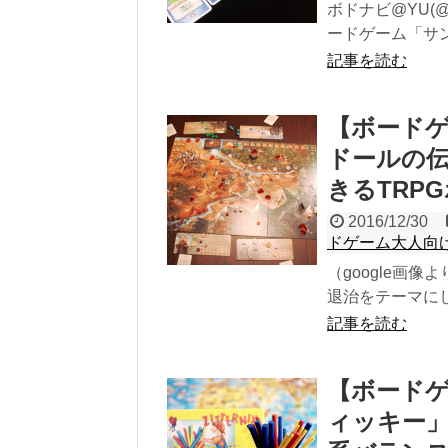
ボドナビ@YU(@
ードゲーム「サン
記事を読む
【ボード
ドールの
きるTRP
2016/12/30
ドゲーム大人向
（google画像よ
退治をテーマにし
記事を読む
【ボード
ィッキー