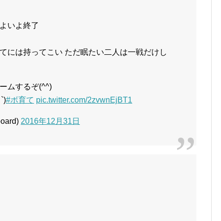
よいよ終了
てには持ってこい ただ眠たい二人は一戦だけし
ムするぞ(^^)
)
#ボ育て
pic.twitter.com/2zvwnEjBT1
ard)
2016年12月31日