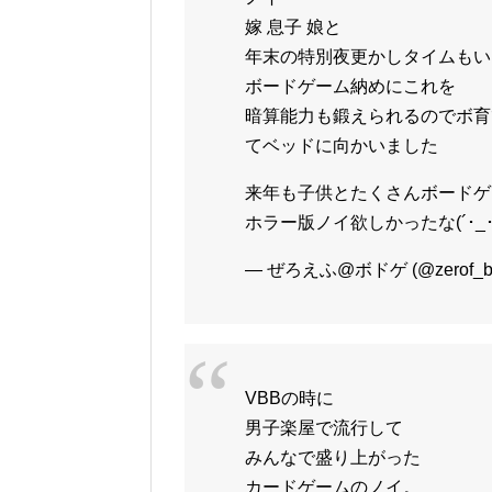
嫁 息子 娘と
年末の特別夜更かしタイムもい
ボードゲーム納めにこれを
暗算能力も鍛えられるのでボ育
てベッドに向かいました
来年も子供とたくさんボードゲー
ホラー版ノイ欲しかったな(´･_･`
— ぜろえふ@ボドゲ (@zerof_bo
VBBの時に
男子楽屋で流行して
みんなで盛り上がった
カードゲームのノイ。