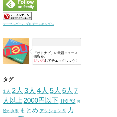
テーブルゲーム ブログランキングへ
「ボドナビ」の最新ニュース
情報を、
いいね
してチェックしよう！
タグ
3人
4人
2人
5人
6人
7
1人
人以上
2000円以下
TRPG
お
カ
まとめ
アクション系
絵かき系