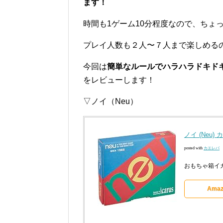
ます！
時間も1ゲーム10分程度なので、ちょ
プレイ人数も２人〜７人まで楽しめる
今回は
簡単なルールでハラハラドキド
をレビューします！
▽ノイ（Neu）
ノイ (Neu)
posted with
カエレバ
おもちゃ箱イカロ
Amaz