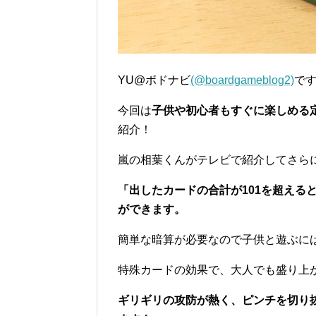
YU@ボドナビ
(@boardgameblog2)
で
今回は
子供や初心者もすぐに楽しめる定
紹介！
嵐の相葉くんがテレビで紹介してさら
「出したカードの合計が101を超える
ができます。
簡単な暗算が必要なので子供と遊ぶに
特殊カードの効果で、大人でも盛り上
ギリギリの攻防が熱く、ピンチを切り