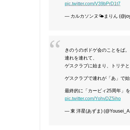
pic.twitter.com/V39bPrD1t7
— カルカソンヌ🌤️まりん (@joyn
きのうのボドゲ会のことをば。
連れを連れて、
ゲスクラブに始まり、トリテと
ゲスクラブで連れが「あ」で始
最終的に「カービィ25周年」
pic.twitter.com/YohvDZ5iho
— 東 洋星(あずま) (@Yousei_A