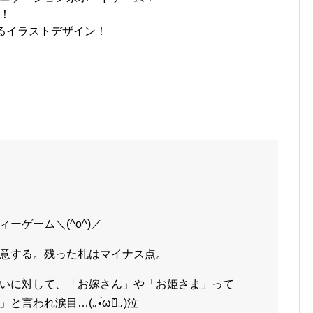
！
あるイラストデザイン！
ーゲーム＼(^o^)／
意する。残った札はマイナス点。
いに対して、「お嫁さん」や「お姫さま」って
われ涙目…(｡•́ωก̀｡)泣