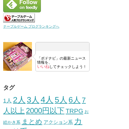
テーブルゲーム ブログランキングへ
「ボドナビ」の最新ニュース
情報を、
いいね
してチェックしよう！
タグ
3人
4人
2人
5人
6人
7
1人
人以上
2000円以下
TRPG
お
カ
まとめ
アクション系
絵かき系