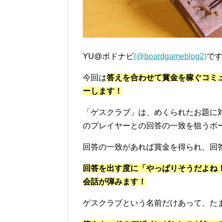
YU@ボドナビ
(@boardgameblog2)
で
今回は
答えを合わせて賞金を稼ぐコミ
ーします！
「ゲスクラブ」は、めくられたお題に
のプレイヤーとの回答の一致を狙うボ
回答の一致があれば賞金を得られ、回
回答を出す度に「やっぱりそうだよね
会話が弾みます！
ゲスクラブという名前だけあって、た