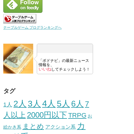
テーブルゲーム ブログランキングへ
「ボドナビ」の最新ニュース
情報を、
いいね
してチェックしよう！
タグ
3人
4人
2人
5人
6人
7
1人
人以上
2000円以下
TRPG
お
カ
まとめ
アクション系
絵かき系