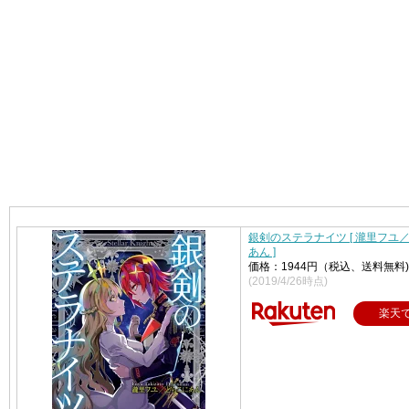
銀剣のステラナイツ [ 瀧里フユ
あん ]
価格：1944円（税込、送料無料)
(2019/4/26時点)
楽天