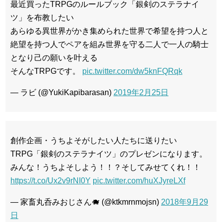
最近買ったTRPGのルールブック「銀剣のステラナイ
ツ」を布教したい
あらゆる異世界がかき集められた世界で希望を持つ人と
絶望を持つ人でペアを組み世界を守る二人で一人の騎士
となり己の願いを叶える
そんなTRPGです。
pic.twitter.com/dw5knFQRqk
— ラビ (@YukiKapibarasan)
2019年2月25日
創作企画・うちよそがしたい人たちに送りたい
TRPG「銀剣のステラナイツ」のプレゼンになります。
みんな！うちよそしよう！！？そしてみせてくれ！！
https://t.co/Ux2v9rNI0Y
pic.twitter.com/huXJyreLXf
— 家畜丸呑みおじさん🐗 (@ktkmrnmojsn)
2018年9月29
日