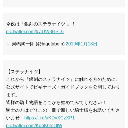
今夜は『銀剣のステラナイツ 』！
pic.twitter.com/tcaDW8HS16
— 河嶋陶一朗 (@higetoboin)
2019年1月18日
【ステラナイツ】
これから『銀剣のステラナイツ』に触れる方のために、
公式サイトでビギナーズ・ガイドブックを公開しており
ます。
皆様の騎士物語をここから始めてみてください！
騎士の方はぜひこの一冊で新しい騎士様をお誘いくださ
いませ！
https://t.co/uKDyXCzXP1
pic.twitter.com/KoqKh5DIfW