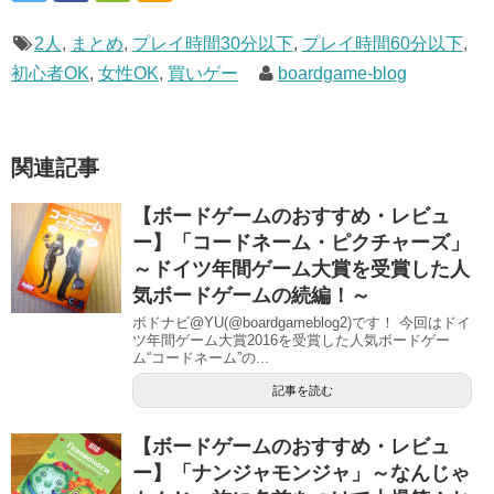
2人
,
まとめ
,
プレイ時間30分以下
,
プレイ時間60分以下
,
初心者OK
,
女性OK
,
買いゲー
boardgame-blog
関連記事
【ボードゲームのおすすめ・レビュ
ー】「コードネーム・ピクチャーズ」
～ドイツ年間ゲーム大賞を受賞した人
気ボードゲームの続編！～
ボドナビ@YU(@boardgameblog2)です！ 今回はドイ
ツ年間ゲーム大賞2016を受賞した人気ボードゲー
ム“コードネーム”の...
記事を読む
【ボードゲームのおすすめ・レビュ
ー】「ナンジャモンジャ」～なんじゃ