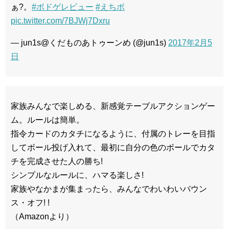
ぁ?。
#ボドゲレビュー
#えちボ
pic.twitter.com/7BJWj7Dxru
— jun1s@くだものあトゥーンめ (@jun1s)
2017年2月5
日
家族みんなで楽しめる、新感覚テーブルアクションゲー
ム。ルールは簡単。
指令カードのカタチになるように、付属のトレーを目指
してボール投げ入れて、最初に自分の色のボールでカタ
チを完成させた人の勝ち!
シンプルなルールに、ハマる楽しさ!
家族やなかまが集まったら、みんなでわいわいバウン
ス・オフ! !
（Amazonより）