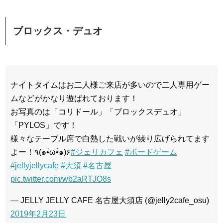
ブロックス・デュオ
ナイトタイムはお二人様ご来店が多いので二人専用ゲー
ムなどがかなり遊ばれております！
お写真のは「コリドール」「ブロックスデュオ」
「PYLOS」です！
様々なテーブル席で白熱した戦いが繰り広げられてます
よー！٩(๑•̀ω•́๑)۶
#ジェリカフェ
#ボードゲーム
#jellyjellycafe
#大須
#名古屋
pic.twitter.com/wb2aRTJO8s
— JELLY JELLY CAFE 名古屋大須店 (@jelly2cafe_osu)
2019年2月23日