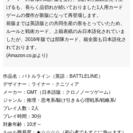
げるも、長らく品切れが続いておりました1人用カード
ゲームの傑作が新版になって再登場します。
前版までは英語版との共同生産の形をとっていたため、
ルールと戦術カード、上箱表紙のみ日本語化されていま
したが、2016年版では部隊カード、箱全面も日本語化さ
れております。
(Amazon.co.jpより)
作品名：バトルライン（英語：BATTLELINE）
デザイナー：ライナー・クニツィア
メーカー：GMT（日本語版：クロノノーツゲーム）
ジャンル：推理・思考系/駆け引き＆心理戦系/戦略系/
プレイ人数：2人
プレイ時間：30分
対象年齢：10才～
ルール難易度：★☆☆☆☆（初心者でもすぐに遊べます）