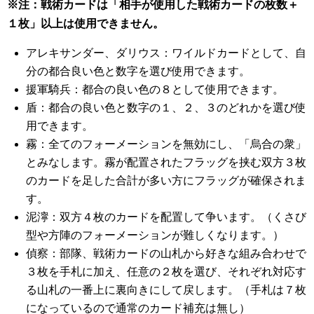
※注：戦術カードは「相手が使用した戦術カードの枚数＋
１枚」以上は使用できません。
アレキサンダー、ダリウス：ワイルドカードとして、自
分の都合良い色と数字を選び使用できます。
援軍騎兵：都合の良い色の８として使用できます。
盾：都合の良い色と数字の１、２、３のどれかを選び使
用できます。
霧：全てのフォーメーションを無効にし、「烏合の衆」
とみなします。霧が配置されたフラッグを挟む双方３枚
のカードを足した合計が多い方にフラッグが確保されま
す。
泥濘：双方４枚のカードを配置して争います。（くさび
型や方陣のフォーメーションが難しくなります。）
偵察：部隊、戦術カードの山札から好きな組み合わせで
３枚を手札に加え、任意の２枚を選び、それぞれ対応す
る山札の一番上に裏向きにして戻します。（手札は７枚
になっているので通常のカード補充は無し）