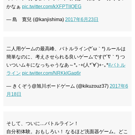
かなぁ
pic.twitter.com/kXFPTlIQEG
— 島 寛兒 (@kanjishima)
2017年6月23日
二人用ゲームの最高峰、バトルライン(*´ω｀*) ルールは
簡単なのに、考えさせられる良いゲームです(*´∇｀*) つ
いついムキになっちゃうなあ～*｡･+(人*´∀`)+･｡*
#バトル
ライン
pic.twitter.com/NRKkIGaq6r
— きくぞう@旭川ボードゲーム (@kikuzouz37)
2017年6
月18日
そして、ついに…バトルライン！
自分初体験。おもしろい！ なるほど洗面器ゲーム。どこ