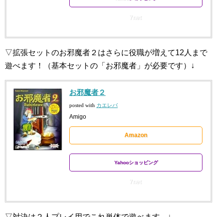
7net
▽拡張セットのお邪魔者２はさらに役職が増えて12人まで
遊べます！（基本セットの「お邪魔者」が必要です）↓
お邪魔者２
posted with
カエレバ
Amigo
Amazon
Yahooショッピング
7net
▽対決は２人プレイ用でこれ単体で遊べます。↓