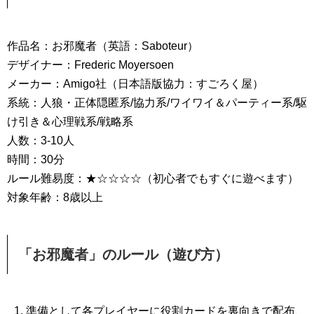
作品名：お邪魔者（英語：Saboteur）
デザイナー：Frederic Moyersoen
メーカー：Amigo社（日本語版協力：すごろく屋）
系統：人狼・正体隠匿系/協力系/ワイワイ＆パーティー系/駆
け引き＆心理戦系/戦略系
人数：3-10人
時間：30分
ルール難易度：★☆☆☆☆（初心者でもすぐに遊べます）
対象年齢：8歳以上
「お邪魔者」のルール（遊び方）
準備として各プレイヤーに役割カードを裏向きで配布、